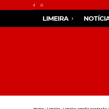
LIMEIRA
NOTÍCI
Home
Limeira
Limeira amplia proteção 