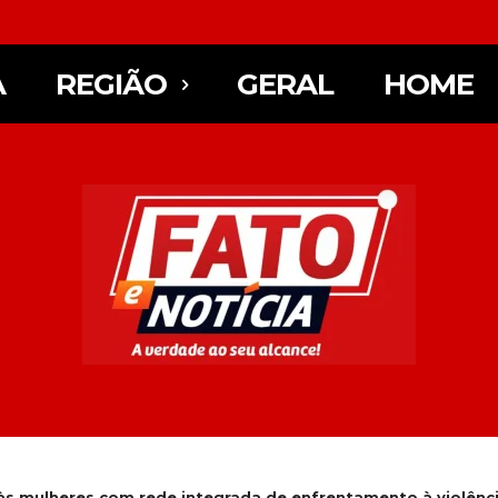
A
REGIÃO
GERAL
HOME
às mulheres com rede integrada de enfrentamento à violênc