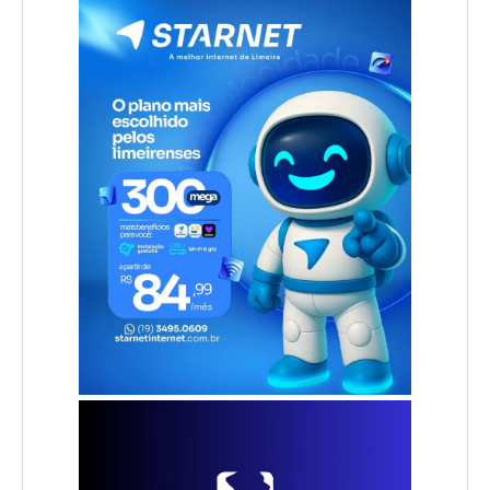
.
.
.