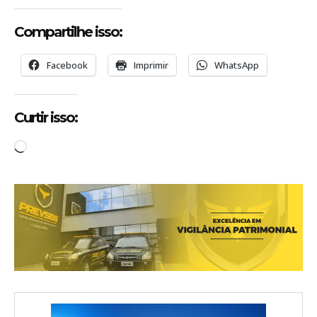
Compartilhe isso:
Facebook
Imprimir
WhatsApp
Curtir isso:
C
a
r
r
e
g
a
n
d
o