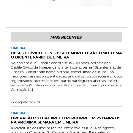
MAIS RECENTES
LIMEIRA
DESFILE CÍVICO DE 7 DE SETEMBRO TERÁ COMO TEMA
O BICENTENÁRIO DE LIMEIRA
No ano em que Limeira celebra seus 200 anos, o tradicional
Desfile Cívico da Independência terá como tema “Bicentenário de
Limeira: Celebrando nossa história, construindo o futuro”. As
inscrições para escolas, entidades, sindicatos, corporações e grupos
organizados interessados em participar seguem abertas até esta
sexta-feira (7). Promovido pela Prefeitura de Limeira, por meio da
Comissão […]
7 de agosto de 2026
LIMEIRA
OPERAÇÃO SÓ CACARECO PERCORRE EM 25 BAIRROS
NA PRÓXIMA SEMANA EM LIMEIRA
A Prefeitura de Limeira realiza, entre os dias 10 e 14 de agosto,
mais uma Operação Só Cacareco. A ação recolhe materiais