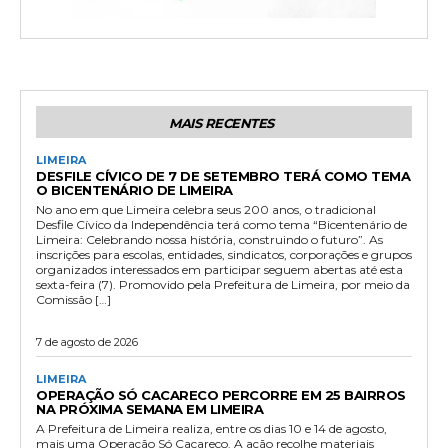
MAIS RECENTES
LIMEIRA
DESFILE CÍVICO DE 7 DE SETEMBRO TERÁ COMO TEMA
O BICENTENÁRIO DE LIMEIRA
No ano em que Limeira celebra seus 200 anos, o tradicional
Desfile Cívico da Independência terá como tema “Bicentenário de
Limeira: Celebrando nossa história, construindo o futuro”. As
inscrições para escolas, entidades, sindicatos, corporações e grupos
organizados interessados em participar seguem abertas até esta
sexta-feira (7). Promovido pela Prefeitura de Limeira, por meio da
Comissão […]
7 de agosto de 2026
LIMEIRA
OPERAÇÃO SÓ CACARECO PERCORRE EM 25 BAIRROS
NA PRÓXIMA SEMANA EM LIMEIRA
A Prefeitura de Limeira realiza, entre os dias 10 e 14 de agosto,
mais uma Operação Só Cacareco. A ação recolhe materiais