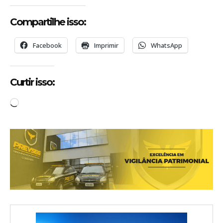
Compartilhe isso:
Facebook
Imprimir
WhatsApp
Curtir isso:
C
a
r
r
e
g
a
n
d
o