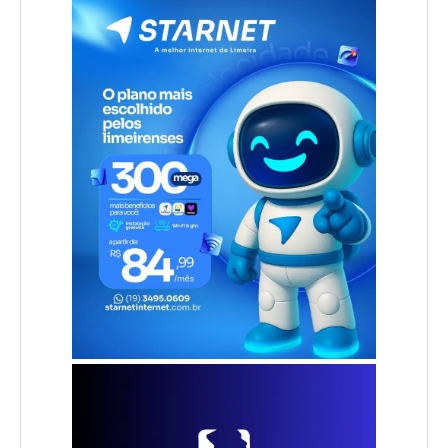
.
.
.