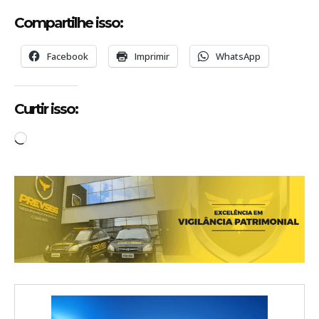
Compartilhe isso:
Facebook
Imprimir
WhatsApp
Curtir isso:
C
a
r
r
e
g
a
n
d
o
.