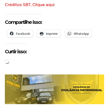
Créditos SBT, Clique aqui:
Compartilhe isso:
Facebook
Imprimir
WhatsApp
Curtir isso:
C
a
r
r
e
g
a
n