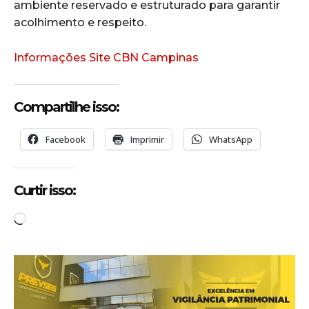
ambiente reservado e estruturado para garantir
acolhimento e respeito.
Informações Site CBN Campinas
Compartilhe isso:
Facebook
Imprimir
WhatsApp
Curtir isso:
C
a
r
r
e
g