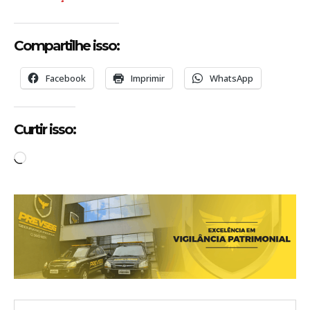
Compartilhe isso:
Facebook
Imprimir
WhatsApp
Curtir isso:
C
a
r
r
e
g
a
n
d