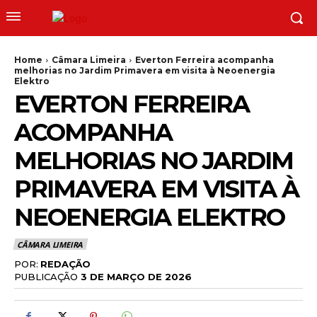
Home
Câmara Limeira
Everton Ferreira acompanha
melhorias no Jardim Primavera em visita à Neoenergia
Elektro
EVERTON FERREIRA
ACOMPANHA
MELHORIAS NO JARDIM
PRIMAVERA EM VISITA À
NEOENERGIA ELEKTRO
CÂMARA LIMEIRA
POR:
REDAÇÃO
PUBLICAÇÃO
3 DE MARÇO DE 2026