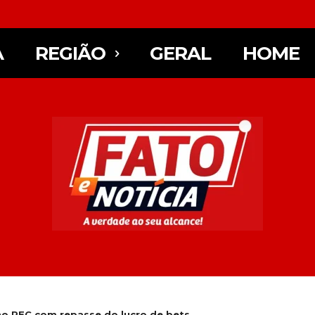
A
REGIÃO
GERAL
HOME
o PEC com repasse do lucro de bets...