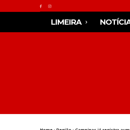
LIMEIRA
NOTÍCI
Home
Região
Campinas já registra aum