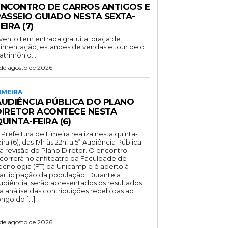
ENCONTRO DE CARROS ANTIGOS E
PASSEIO GUIADO NESTA SEXTA-
EIRA (7)
vento tem entrada gratuita, praça de
limentação, estandes de vendas e tour pelo
atrimônio...
 de agosto de 2026
IMEIRA
AUDIÊNCIA PÚBLICA DO PLANO
DIRETOR ACONTECE NESTA
UINTA-FEIRA (6)
 Prefeitura de Limeira realiza nesta quinta-
eira (6), das 17h às 22h, a 5ª Audiência Pública
a revisão do Plano Diretor. O encontro
correrá no anfiteatro da Faculdade de
ecnologia (FT) da Unicamp e é aberto à
articipação da população. Durante a
udiência, serão apresentados os resultados
a análise das contribuições recebidas ao
ongo do […]
 de agosto de 2026