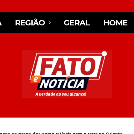
A
REGIÃO
GERAL
HOME
ento no preço dos combustíveis com guerra no Oriente...