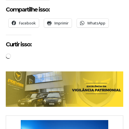
Compartilhe isso:
Facebook
Imprimir
WhatsApp
Curtir isso:
C
a
r
r
e
g
a
n
d
o
.