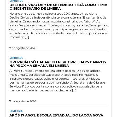
LIMEIRA
DESFILE CÍVICO DE 7 DE SETEMBRO TERÁ COMO TEMA
O BICENTENÁRIO DE LIMEIRA
No ano em que Limeira celebra seus 200 anos, o tradicional
Desfile Cívico da Independência terá como tema “Bicentenário de
Limeira: Celebrando nossa história, construindo o futuro”. As
inscrições para escolas, entidades, sindicatos, corporações e grupos
organizados interessados em participar seguem abertas até esta
sexta-feira (7). Promovido pela Prefeitura de Limeira, por meio da
Comissão […]
7 de agosto de 2026
LIMEIRA
OPERAÇÃO SÓ CACARECO PERCORRE EM 25 BAIRROS
NA PRÓXIMA SEMANA EM LIMEIRA
A Prefeitura de Limeira realiza, entre os dias 10 e 14 de agosto,
mais uma Operação Só Cacareco. A ação recolhe materiais
inservíveis descartados pelos moradores, integra as atividades
permanentes de zeladoria do município. A Secretaria de Obras e
Serviços Públicos conta com a colaboração da população para
manter a cidade limpa, reduzir o descarte […]
7 de agosto de 2026
LIMEIRA
APÓS 17 ANOS, ESCOLA ESTADUAL DO LAGOA NOVA