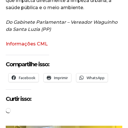
que impacta diretamente a limpeza urbana, a
saúde pública e o meio ambiente.
Do Gabinete Parlamentar – Vereador Waguinho
da Santa Luzia (PP)
Informações CML
Compartilhe isso:
Facebook
Imprimir
WhatsApp
Curtir isso:
C
a
r