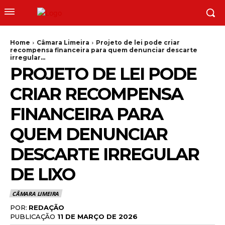
Home
Câmara Limeira
Projeto de lei pode criar
recompensa financeira para quem denunciar descarte
irregular...
PROJETO DE LEI PODE
CRIAR RECOMPENSA
FINANCEIRA PARA
QUEM DENUNCIAR
DESCARTE IRREGULAR
DE LIXO
CÂMARA LIMEIRA
POR:
REDAÇÃO
PUBLICAÇÃO
11 DE MARÇO DE 2026