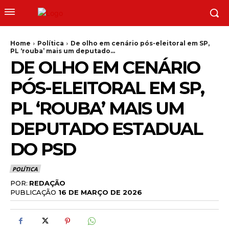
Home
Política
De olho em cenário pós-eleitoral em SP,
PL ‘rouba’ mais um deputado...
DE OLHO EM CENÁRIO
PÓS-ELEITORAL EM SP,
PL ‘ROUBA’ MAIS UM
DEPUTADO ESTADUAL
DO PSD
POLÍTICA
POR:
REDAÇÃO
PUBLICAÇÃO
16 DE MARÇO DE 2026