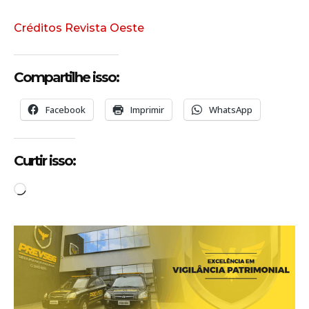
Créditos Revista Oeste
Compartilhe isso:
Facebook
Imprimir
WhatsApp
Curtir isso:
C
a
r
r
e
g
a