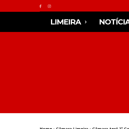
LIMEIRA
NOTÍCI
Home
Câmara Limeira
Câmara terá 1ª C