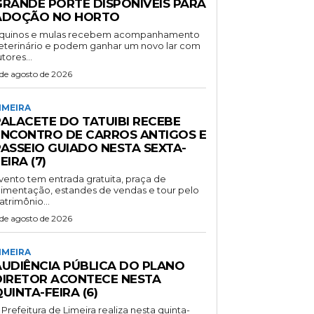
GRANDE PORTE DISPONÍVEIS PARA
ADOÇÃO NO HORTO
quinos e mulas recebem acompanhamento
eterinário e podem ganhar um novo lar com
utores...
 de agosto de 2026
IMEIRA
PALACETE DO TATUIBI RECEBE
ENCONTRO DE CARROS ANTIGOS E
PASSEIO GUIADO NESTA SEXTA-
EIRA (7)
vento tem entrada gratuita, praça de
limentação, estandes de vendas e tour pelo
atrimônio...
 de agosto de 2026
IMEIRA
AUDIÊNCIA PÚBLICA DO PLANO
DIRETOR ACONTECE NESTA
UINTA-FEIRA (6)
 Prefeitura de Limeira realiza nesta quinta-