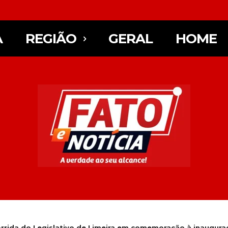
A
REGIÃO
GERAL
HOME
orrida do Legislativo de Limeira em comemoração à inauguraç