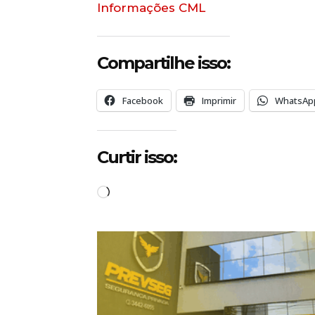
Informações CML
Compartilhe isso:
Facebook
Imprimir
WhatsAp
Curtir isso:
C
a
r
r
e
g
a