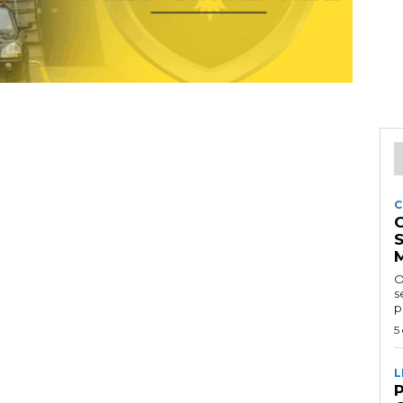
C
O
se
p
5
L
P