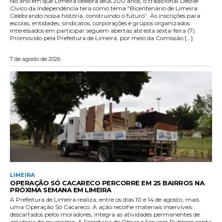
No ano em que Limeira celebra seus 200 anos, o tradicional Desfile
Cívico da Independência terá como tema “Bicentenário de Limeira:
Celebrando nossa história, construindo o futuro”. As inscrições para
escolas, entidades, sindicatos, corporações e grupos organizados
interessados em participar seguem abertas até esta sexta-feira (7).
Promovido pela Prefeitura de Limeira, por meio da Comissão […]
7 de agosto de 2026
LIMEIRA
OPERAÇÃO SÓ CACARECO PERCORRE EM 25 BAIRROS NA
PRÓXIMA SEMANA EM LIMEIRA
A Prefeitura de Limeira realiza, entre os dias 10 e 14 de agosto, mais
uma Operação Só Cacareco. A ação recolhe materiais inservíveis
descartados pelos moradores, integra as atividades permanentes de
zeladoria do município. A Secretaria de Obras e Serviços Públicos conta