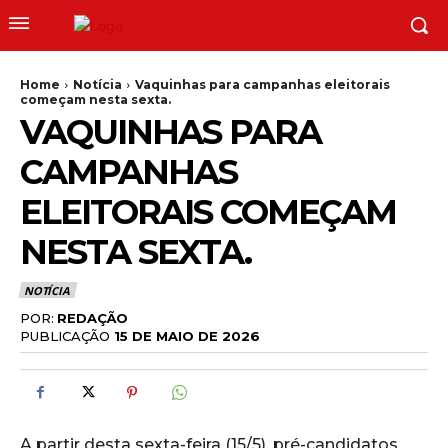
Home
Notícia
Vaquinhas para campanhas eleitorais
começam nesta sexta.
VAQUINHAS PARA
CAMPANHAS
ELEITORAIS COMEÇAM
NESTA SEXTA.
NOTÍCIA
POR:
REDAÇÃO
PUBLICAÇÃO
15 DE MAIO DE 2026
A partir desta sexta-feira (15/5),
pré-candidatos