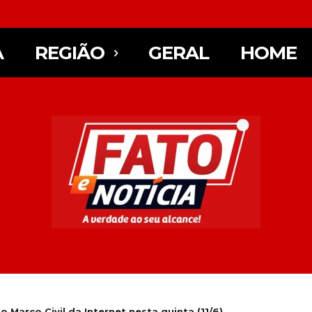
A
REGIÃO
GERAL
HOME
Marco Civil da Internet nesta quinta (11/6)