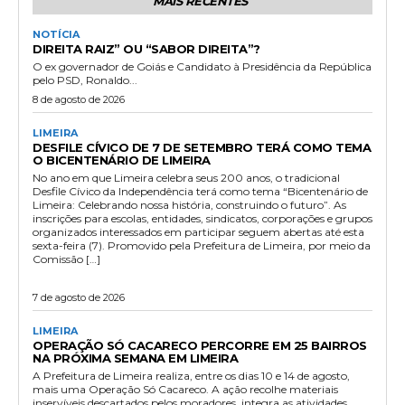
MAIS RECENTES
NOTÍCIA
DIREITA RAIZ” OU “SABOR DIREITA”?
O ex governador de Goiás e Candidato à Presidência da República
pelo PSD, Ronaldo...
8 de agosto de 2026
LIMEIRA
DESFILE CÍVICO DE 7 DE SETEMBRO TERÁ COMO TEMA
O BICENTENÁRIO DE LIMEIRA
No ano em que Limeira celebra seus 200 anos, o tradicional
Desfile Cívico da Independência terá como tema “Bicentenário de
Limeira: Celebrando nossa história, construindo o futuro”. As
inscrições para escolas, entidades, sindicatos, corporações e grupos
organizados interessados em participar seguem abertas até esta
sexta-feira (7). Promovido pela Prefeitura de Limeira, por meio da
Comissão […]
7 de agosto de 2026
LIMEIRA
OPERAÇÃO SÓ CACARECO PERCORRE EM 25 BAIRROS
NA PRÓXIMA SEMANA EM LIMEIRA
A Prefeitura de Limeira realiza, entre os dias 10 e 14 de agosto,
mais uma Operação Só Cacareco. A ação recolhe materiais
inservíveis descartados pelos moradores, integra as atividades