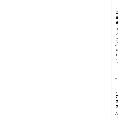
L
D
N
o
t
C
f
s
i
a
P
[
7
L
A
e