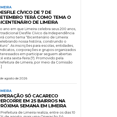
IMEIRA
ESFILE CÍVICO DE 7 DE
SETEMBRO TERÁ COMO TEMA O
BICENTENÁRIO DE LIMEIRA
o ano em que Limeira celebra seus 200 anos,
 tradicional Desfile Cívico da Independência
erá como tema “Bicentenário de Limeira:
elebrando nossa história, construindo o
uturo”. As inscrições para escolas, entidades,
indicatos, corporações e grupos organizados
nteressados em participar seguem abertas
té esta sexta-feira (7). Promovido pela
refeitura de Limeira, por meio da Comissão
…]
 de agosto de 2026
IMEIRA
OPERAÇÃO SÓ CACARECO
PERCORRE EM 25 BAIRROS NA
PRÓXIMA SEMANA EM LIMEIRA
 Prefeitura de Limeira realiza, entre os dias 10
 14 de agosto, mais uma Operação Só