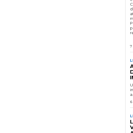
C
d
a
m
P
p
r
7
L
U
i
a.
6
L