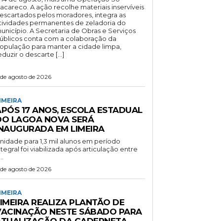
acareco. A ação recolhe materiais inservíveis
escartados pelos moradores, integra as
tividades permanentes de zeladoria do
unicípio. A Secretaria de Obras e Serviços
úblicos conta com a colaboração da
opulação para manter a cidade limpa,
eduzir o descarte […]
 de agosto de 2026
IMEIRA
APÓS 17 ANOS, ESCOLA ESTADUAL
DO LAGOA NOVA SERÁ
INAUGURADA EM LIMEIRA
nidade para 1,3 mil alunos em período
ntegral foi viabilizada após articulação entre
..
 de agosto de 2026
IMEIRA
LIMEIRA REALIZA PLANTÃO DE
VACINAÇÃO NESTE SÁBADO PARA
ATUALIZAÇÃO DA CADERNETA