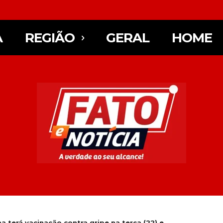
A
REGIÃO
GERAL
HOME
na terá vacinação contra gripe na terça (22) e...