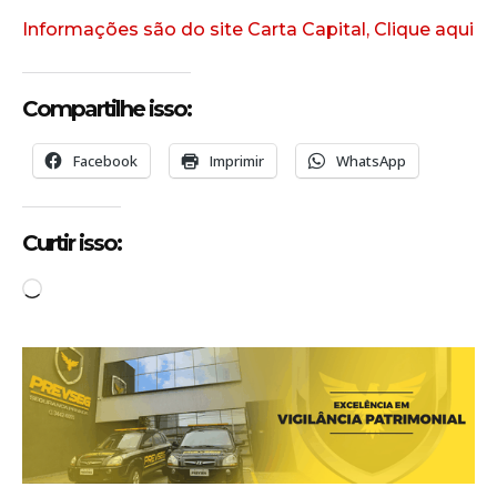
Informações são do site Carta Capital, Clique aqui
Compartilhe isso:
Facebook
Imprimir
WhatsApp
Curtir isso:
C
a
r
r
e
g
a
n