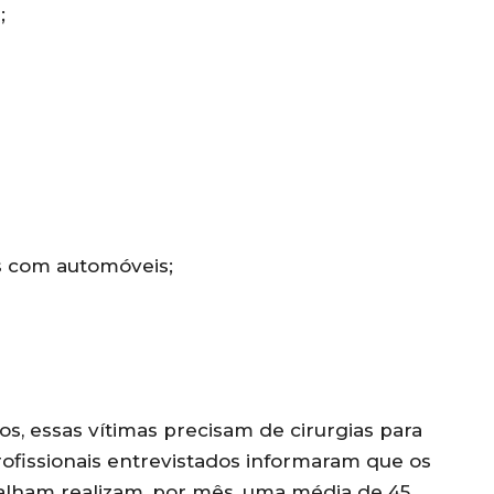
;
es com automóveis;
s, essas vítimas precisam de cirurgias para
ofissionais entrevistados informaram que os
alham realizam, por mês, uma média de 45