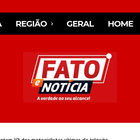
A
REGIÃO
GERAL
HOME
tam 1/3 dos motociclistas vítimas do trânsito