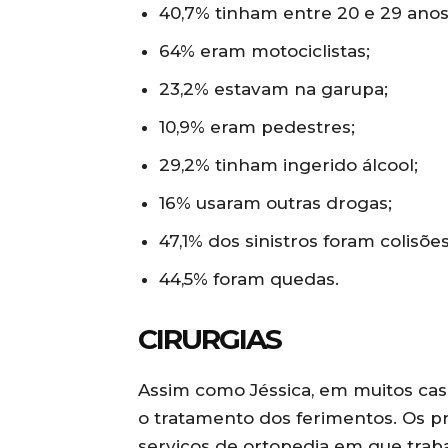
40,7% tinham entre 20 e 29 anos
64% eram motociclistas;
23,2% estavam na garupa;
10,9% eram pedestres;
29,2% tinham ingerido álcool;
16% usaram outras drogas;
47,1% dos sinistros foram colisõ
44,5% foram quedas.
CIRURGIAS
Assim como Jéssica, em muitos caso
o tratamento dos ferimentos. Os pr
serviços de ortopedia em que trab