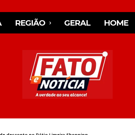
A
REGIÃO
GERAL
HOME
de desconto no Pátio Limeira Shopping