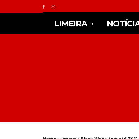
LIMEIRA
NOTÍCI
Home
Limeira
Black Week tem até 70% 