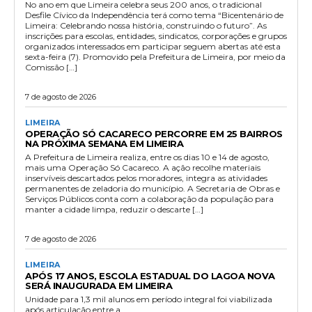
No ano em que Limeira celebra seus 200 anos, o tradicional
Desfile Cívico da Independência terá como tema “Bicentenário de
Limeira: Celebrando nossa história, construindo o futuro”. As
inscrições para escolas, entidades, sindicatos, corporações e grupos
organizados interessados em participar seguem abertas até esta
sexta-feira (7). Promovido pela Prefeitura de Limeira, por meio da
Comissão […]
7 de agosto de 2026
LIMEIRA
OPERAÇÃO SÓ CACARECO PERCORRE EM 25 BAIRROS
NA PRÓXIMA SEMANA EM LIMEIRA
A Prefeitura de Limeira realiza, entre os dias 10 e 14 de agosto,
mais uma Operação Só Cacareco. A ação recolhe materiais
inservíveis descartados pelos moradores, integra as atividades
permanentes de zeladoria do município. A Secretaria de Obras e
Serviços Públicos conta com a colaboração da população para
manter a cidade limpa, reduzir o descarte […]
7 de agosto de 2026
LIMEIRA
APÓS 17 ANOS, ESCOLA ESTADUAL DO LAGOA NOVA
SERÁ INAUGURADA EM LIMEIRA
Unidade para 1,3 mil alunos em período integral foi viabilizada
após articulação entre a...