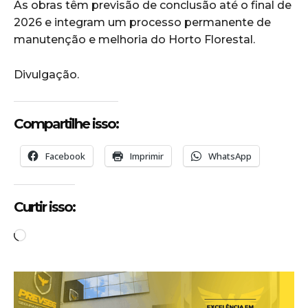
As obras têm previsão de conclusão até o final de
2026 e integram um processo permanente de
manutenção e melhoria do Horto Florestal.
Divulgação.
Compartilhe isso:
Facebook
Imprimir
WhatsApp
Curtir isso:
C
a
r
r
e