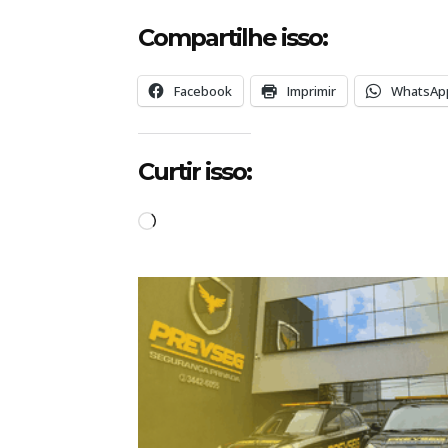
Compartilhe isso:
Facebook
Imprimir
WhatsAp
Curtir isso:
C
a
r
r
e
g
a
n
d