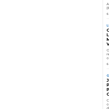
A
(
6
L
C
V
O
r
c
6
G
P
C
c
d