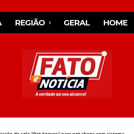
A
REGIÃO
GERAL
HOME
iação de selo “Pet Seguro” para pet shops com sistema...