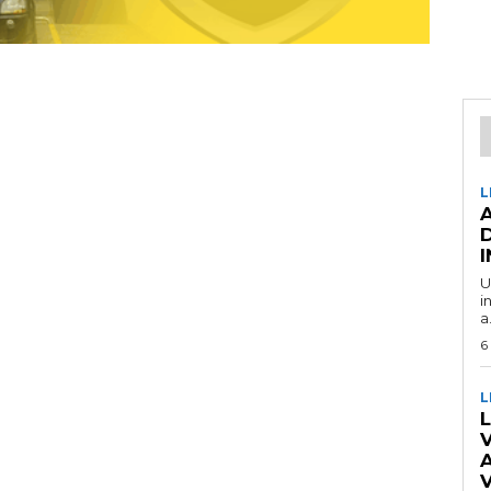
L
U
i
a.
6
L