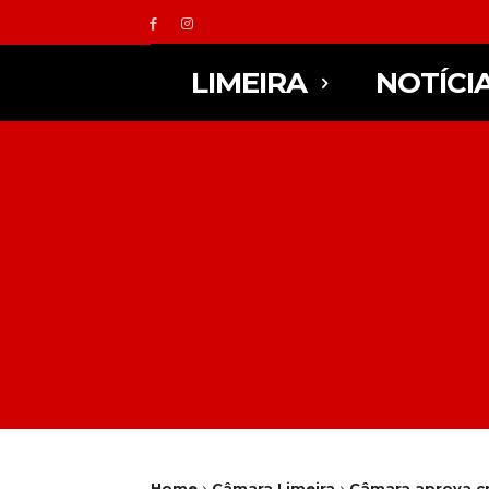
LIMEIRA
NOTÍCI
Home
Câmara Limeira
Câmara aprova cr