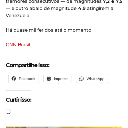
tremores consecutivos — de magnitudes
7,2 e 7,5
— e outro abalo de magnitude
4,9
atingirem a
Venezuela.
Há quase mil feridos até o momento.
CNN Brasil
Compartilhe isso:
Facebook
Imprimir
WhatsApp
Curtir isso:
C
a
r