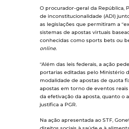
O procurador-geral da República, 
de inconstitucionalidade (ADI) jun
as legislações que permitiram a “e
sistemas de apostas virtuais base
conhecidas como sports bets ou b
online
.
“Além das leis federais, a ação ped
portarias editadas pelo Ministéri
modalidade de apostas de quota fi
apostas em torno de eventos reais
da efetivação da aposta, quanto o 
justifica a PGR.
Na ação apresentada ao STF, Gonet
direitos sociais à saúde e à alimen