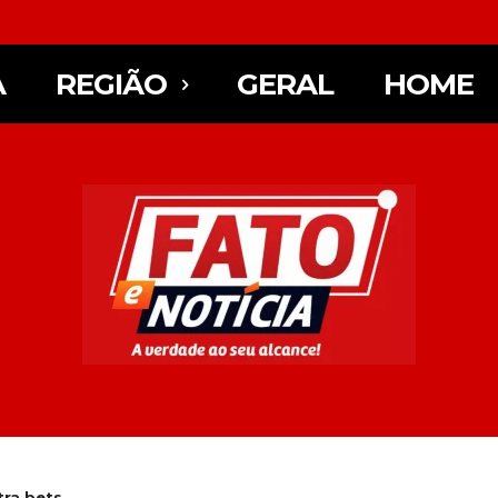
A
REGIÃO
GERAL
HOME
ra bets