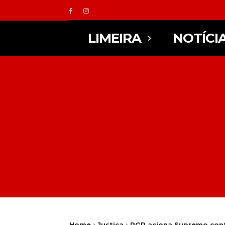
LIMEIRA
NOTÍCI
Home
Justiça
PGR aciona Supremo cont