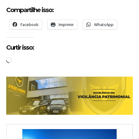
Compartilhe isso:
Facebook
Imprimir
WhatsApp
Curtir isso:
C
a
r
r
e
g
a
n
d
o
.