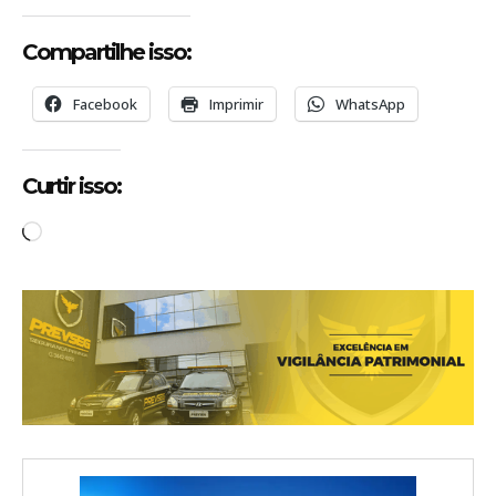
Compartilhe isso:
Facebook
Imprimir
WhatsApp
Curtir isso:
C
a
r
r
e
g
a
n
d
o