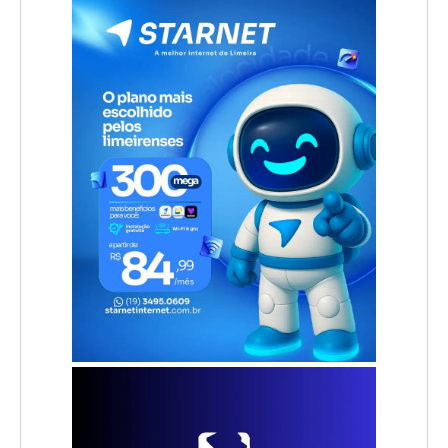
.
.
.