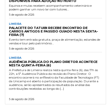
DISPONÍVEIS PARA ADOÇÃO NO HORTO
Equinos e mulas recebem acompanhamento veterinário e
podem ganhar um novo lar com tutores...
5 de agosto de 2026
LIMEIRA
PALACETE DO TATUIBI RECEBE ENCONTRO DE
CARROS ANTIGOS E PASSEIO GUIADO NESTA SEXTA-
FEIRA (7)
Evento tem entrada gratuita, praça de alimentação, estandes de
vendas e tour pelo patrimônio...
5 de agosto de 2026
LIMEIRA
AUDIÊNCIA PÚBLICA DO PLANO DIRETOR ACONTECE
NESTA QUINTA-FEIRA (6)
A Prefeitura de Limeira realiza nesta quinta-feira (6), das 17h às
22h, a 5ª Audiência Pública da revisão do Plano Diretor. O
encontro ocorrerá no anfiteatro da Faculdade de Tecnologia (FT)
da Unicamp e é aberto à participação da população. Durante a
audiência, serão apresentados os resultados da análise das
contribuições recebidas ao longo do […]
5 de agosto de 2026