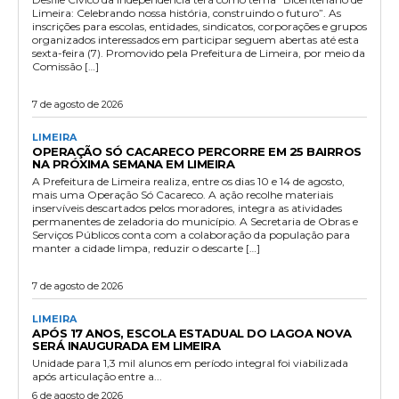
Limeira: Celebrando nossa história, construindo o futuro”. As
inscrições para escolas, entidades, sindicatos, corporações e grupos
organizados interessados em participar seguem abertas até esta
sexta-feira (7). Promovido pela Prefeitura de Limeira, por meio da
Comissão […]
7 de agosto de 2026
LIMEIRA
OPERAÇÃO SÓ CACARECO PERCORRE EM 25 BAIRROS
NA PRÓXIMA SEMANA EM LIMEIRA
A Prefeitura de Limeira realiza, entre os dias 10 e 14 de agosto,
mais uma Operação Só Cacareco. A ação recolhe materiais
inservíveis descartados pelos moradores, integra as atividades
permanentes de zeladoria do município. A Secretaria de Obras e
Serviços Públicos conta com a colaboração da população para
manter a cidade limpa, reduzir o descarte […]
7 de agosto de 2026
LIMEIRA
APÓS 17 ANOS, ESCOLA ESTADUAL DO LAGOA NOVA
SERÁ INAUGURADA EM LIMEIRA
Unidade para 1,3 mil alunos em período integral foi viabilizada
após articulação entre a...
6 de agosto de 2026