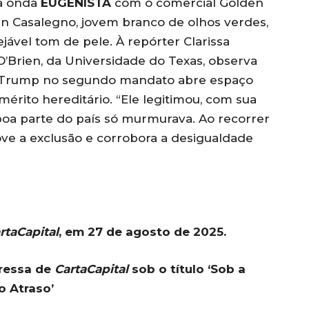
na onda
EUGENISTA
com o comercial Golden
in Casalegno, jovem branco de olhos verdes,
jável tom de pele. À repórter Clarissa
’Brien, da Universidade do Texas, observa
de Trump no segundo mandato abre espaço
érito hereditário. “Ele legitimou, com sua
boa parte do país só murmurava. Ao recorrer
ove a exclusão e corrobora a desigualdade
rtaCapital
, em 27 de agosto de 2025.
pressa de
CartaCapital
sob o título ‘Sob a
 Atraso’