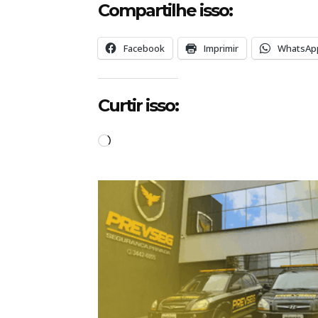
Compartilhe isso:
Facebook
Imprimir
WhatsAp
Curtir isso:
C
a
r
r
e
g
a
n
d