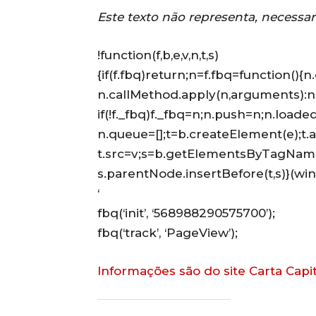
Este texto não representa, necessar
!function(f,b,e,v,n,t,s)
{if(f.fbq)return;n=f.fbq=function(){
n.callMethod.apply(n,arguments):
if(!f._fbq)f._fbq=n;n.push=n;n.loaded
n.queue=[];t=b.createElement(e);t.a
t.src=v;s=b.getElementsByTagName
s.parentNode.insertBefore(t,s)}(win
‘
fbq(‘init’, ‘568988290575700’);
fbq(‘track’, ‘PageView’);
Informações são do site Carta Capit