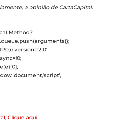
iamente, a opinião de CartaCapital.
n.callMethod?
n.queue.push(arguments)};
=!0;n.version=’2.0′;
sync=!0;
(e)[0];
dow, document,’script’,
al, Clique aqui