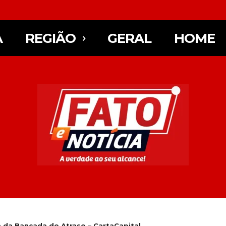
A
REGIÃO
GERAL
HOME
da Bancada do Atraso – CartaCapital