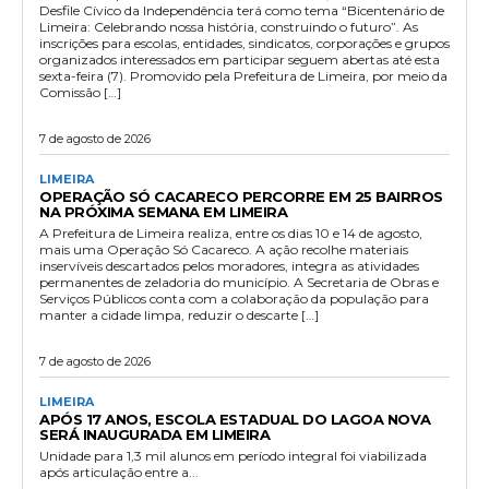
Desfile Cívico da Independência terá como tema “Bicentenário de
Limeira: Celebrando nossa história, construindo o futuro”. As
inscrições para escolas, entidades, sindicatos, corporações e grupos
organizados interessados em participar seguem abertas até esta
sexta-feira (7). Promovido pela Prefeitura de Limeira, por meio da
Comissão […]
7 de agosto de 2026
LIMEIRA
OPERAÇÃO SÓ CACARECO PERCORRE EM 25 BAIRROS
NA PRÓXIMA SEMANA EM LIMEIRA
A Prefeitura de Limeira realiza, entre os dias 10 e 14 de agosto,
mais uma Operação Só Cacareco. A ação recolhe materiais
inservíveis descartados pelos moradores, integra as atividades
permanentes de zeladoria do município. A Secretaria de Obras e
Serviços Públicos conta com a colaboração da população para
manter a cidade limpa, reduzir o descarte […]
7 de agosto de 2026
LIMEIRA
APÓS 17 ANOS, ESCOLA ESTADUAL DO LAGOA NOVA
SERÁ INAUGURADA EM LIMEIRA
Unidade para 1,3 mil alunos em período integral foi viabilizada
após articulação entre a...