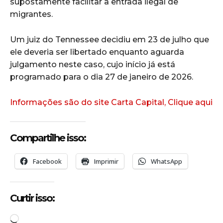
supostamente facilitar a entrada ilegal de
migrantes.
Um juiz do Tennessee decidiu em 23 de julho que
ele deveria ser libertado enquanto aguarda
julgamento neste caso, cujo início já está
programado para o dia 27 de janeiro de 2026.
Informações são do site Carta Capital, Clique aqui
Compartilhe isso:
Facebook
Imprimir
WhatsApp
Curtir isso:
C