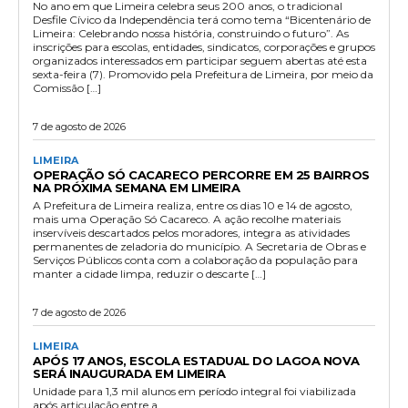
No ano em que Limeira celebra seus 200 anos, o tradicional
Desfile Cívico da Independência terá como tema “Bicentenário de
Limeira: Celebrando nossa história, construindo o futuro”. As
inscrições para escolas, entidades, sindicatos, corporações e grupos
organizados interessados em participar seguem abertas até esta
sexta-feira (7). Promovido pela Prefeitura de Limeira, por meio da
Comissão […]
7 de agosto de 2026
LIMEIRA
OPERAÇÃO SÓ CACARECO PERCORRE EM 25 BAIRROS
NA PRÓXIMA SEMANA EM LIMEIRA
A Prefeitura de Limeira realiza, entre os dias 10 e 14 de agosto,
mais uma Operação Só Cacareco. A ação recolhe materiais
inservíveis descartados pelos moradores, integra as atividades
permanentes de zeladoria do município. A Secretaria de Obras e
Serviços Públicos conta com a colaboração da população para
manter a cidade limpa, reduzir o descarte […]
7 de agosto de 2026
LIMEIRA
APÓS 17 ANOS, ESCOLA ESTADUAL DO LAGOA NOVA
SERÁ INAUGURADA EM LIMEIRA
Unidade para 1,3 mil alunos em período integral foi viabilizada
após articulação entre a...