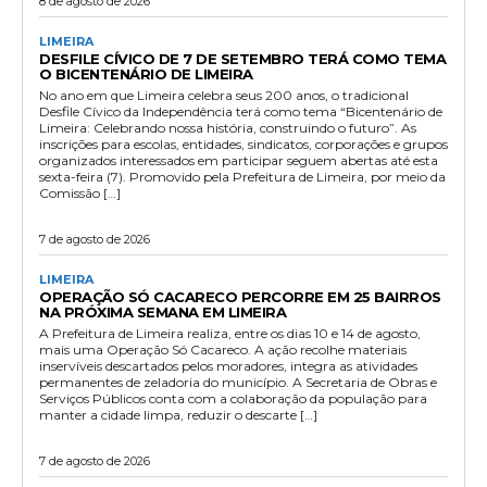
8 de agosto de 2026
LIMEIRA
DESFILE CÍVICO DE 7 DE SETEMBRO TERÁ COMO TEMA
O BICENTENÁRIO DE LIMEIRA
No ano em que Limeira celebra seus 200 anos, o tradicional
Desfile Cívico da Independência terá como tema “Bicentenário de
Limeira: Celebrando nossa história, construindo o futuro”. As
inscrições para escolas, entidades, sindicatos, corporações e grupos
organizados interessados em participar seguem abertas até esta
sexta-feira (7). Promovido pela Prefeitura de Limeira, por meio da
Comissão […]
7 de agosto de 2026
LIMEIRA
OPERAÇÃO SÓ CACARECO PERCORRE EM 25 BAIRROS
NA PRÓXIMA SEMANA EM LIMEIRA
A Prefeitura de Limeira realiza, entre os dias 10 e 14 de agosto,
mais uma Operação Só Cacareco. A ação recolhe materiais
inservíveis descartados pelos moradores, integra as atividades
permanentes de zeladoria do município. A Secretaria de Obras e
Serviços Públicos conta com a colaboração da população para
manter a cidade limpa, reduzir o descarte […]
7 de agosto de 2026