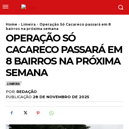
Home
Limeira
Operação Só Cacareco passará em 8
bairros na próxima semana
OPERAÇÃO SÓ
CACARECO PASSARÁ EM
8 BAIRROS NA PRÓXIMA
SEMANA
LIMEIRA
POR:
REDAÇÃO
PUBLICAÇÃO
28 DE NOVEMBRO DE 2025