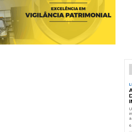
L
U
i
a.
6