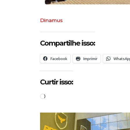
Dinamus
Compartilhe isso:
Facebook
Imprimir
WhatsAp
Curtir isso:
C
a
r
r
e