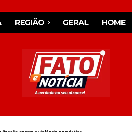
A
REGIÃO
GERAL
HOME
lização contra a violência doméstica