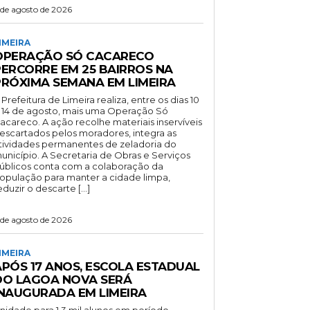
 de agosto de 2026
IMEIRA
OPERAÇÃO SÓ CACARECO
PERCORRE EM 25 BAIRROS NA
PRÓXIMA SEMANA EM LIMEIRA
 Prefeitura de Limeira realiza, entre os dias 10
 14 de agosto, mais uma Operação Só
acareco. A ação recolhe materiais inservíveis
escartados pelos moradores, integra as
tividades permanentes de zeladoria do
unicípio. A Secretaria de Obras e Serviços
úblicos conta com a colaboração da
opulação para manter a cidade limpa,
eduzir o descarte […]
 de agosto de 2026
IMEIRA
APÓS 17 ANOS, ESCOLA ESTADUAL
DO LAGOA NOVA SERÁ
INAUGURADA EM LIMEIRA
nidade para 1,3 mil alunos em período