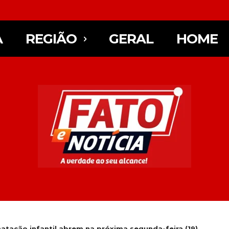
A
REGIÃO
GERAL
HOME
natação infantil abrem na próxima segunda-feira (19)