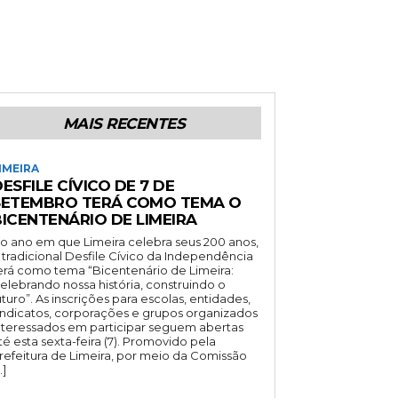
MAIS RECENTES
IMEIRA
ESFILE CÍVICO DE 7 DE
SETEMBRO TERÁ COMO TEMA O
BICENTENÁRIO DE LIMEIRA
o ano em que Limeira celebra seus 200 anos,
 tradicional Desfile Cívico da Independência
erá como tema “Bicentenário de Limeira:
elebrando nossa história, construindo o
uturo”. As inscrições para escolas, entidades,
indicatos, corporações e grupos organizados
nteressados em participar seguem abertas
té esta sexta-feira (7). Promovido pela
refeitura de Limeira, por meio da Comissão
…]