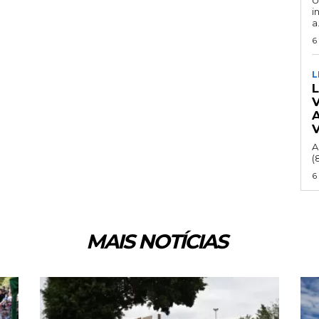
i
a.
6
L
A
(
6
MAIS NOTÍCIAS