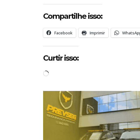
Compartilhe isso:
Facebook
Imprimir
WhatsAp
Curtir isso:
C
a
r
r
e
g
a
n