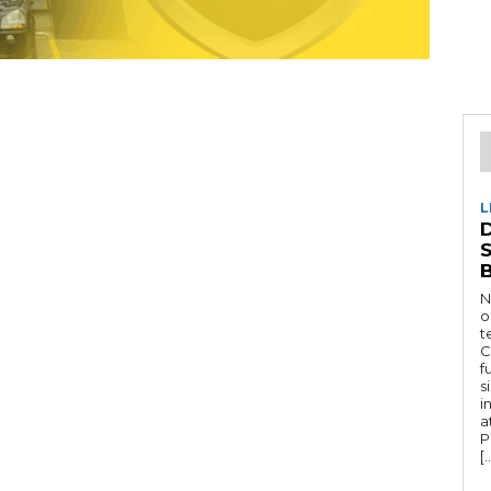
L
D
N
o
t
C
f
s
i
a
P
[