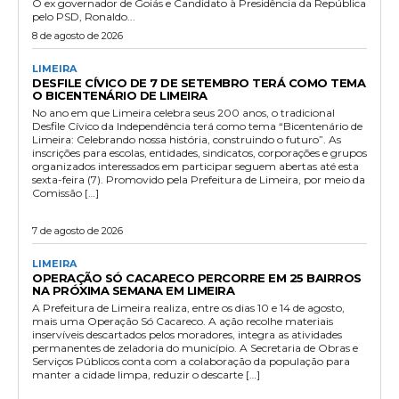
O ex governador de Goiás e Candidato à Presidência da República
pelo PSD, Ronaldo...
8 de agosto de 2026
LIMEIRA
DESFILE CÍVICO DE 7 DE SETEMBRO TERÁ COMO TEMA
O BICENTENÁRIO DE LIMEIRA
No ano em que Limeira celebra seus 200 anos, o tradicional
Desfile Cívico da Independência terá como tema “Bicentenário de
Limeira: Celebrando nossa história, construindo o futuro”. As
inscrições para escolas, entidades, sindicatos, corporações e grupos
organizados interessados em participar seguem abertas até esta
sexta-feira (7). Promovido pela Prefeitura de Limeira, por meio da
Comissão […]
7 de agosto de 2026
LIMEIRA
OPERAÇÃO SÓ CACARECO PERCORRE EM 25 BAIRROS
NA PRÓXIMA SEMANA EM LIMEIRA
A Prefeitura de Limeira realiza, entre os dias 10 e 14 de agosto,
mais uma Operação Só Cacareco. A ação recolhe materiais
inservíveis descartados pelos moradores, integra as atividades
permanentes de zeladoria do município. A Secretaria de Obras e
Serviços Públicos conta com a colaboração da população para
manter a cidade limpa, reduzir o descarte […]