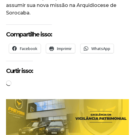
assumir sua nova missão na Arquidiocese de
Sorocaba.
Compartilhe isso:
Facebook
Imprimir
WhatsApp
Curtir isso:
C
a
r
r
e
g
a