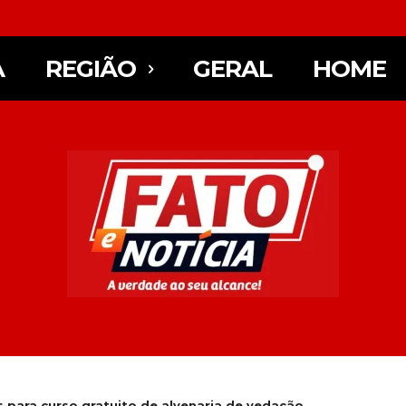
A
REGIÃO
GERAL
HOME
 para curso gratuito de alvenaria de vedação