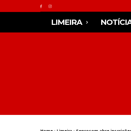
LIMEIRA
NOTÍCI
Home
Limeira
Seprosom abre inscrições