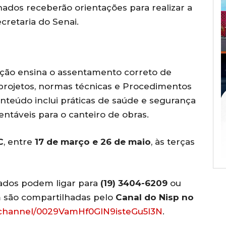
nados receberão orientações para realizar a
cretaria do Senai.
ação ensina o assentamento correto de
projetos, normas técnicas e Procedimentos
nteúdo inclui práticas de saúde e segurança
ntáveis para o canteiro de obras.
C
, entre
17 de março e 26 de maio
, às terças
sados podem ligar para
(19) 3404-6209
ou
 são compartilhadas pelo
Canal do Nisp no
/channel/0029VamHf0GIN9isteGu5l3N
.