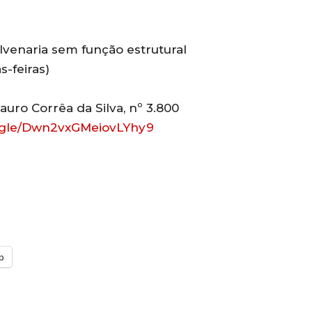
lvenaria sem função estrutural
s-feiras)
uro Corrêa da Silva, nº 3.800
s.gle/Dwn2vxGMeiovLYhy9
p