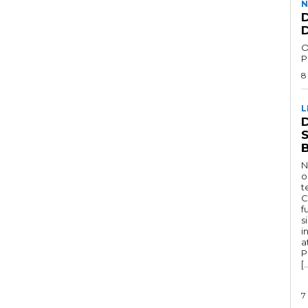
N
D
D
O
P
8
L
D
N
o
t
C
f
s
i
a
P
[
7