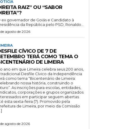
OTÍCIA
IREITA RAIZ” OU “SABOR
IREITA”?
 ex governador de Goiás e Candidato à
residência da República pelo PSD, Ronaldo...
 de agosto de 2026
IMEIRA
ESFILE CÍVICO DE 7 DE
SETEMBRO TERÁ COMO TEMA O
BICENTENÁRIO DE LIMEIRA
o ano em que Limeira celebra seus 200 anos,
 tradicional Desfile Cívico da Independência
erá como tema “Bicentenário de Limeira:
elebrando nossa história, construindo o
uturo”. As inscrições para escolas, entidades,
indicatos, corporações e grupos organizados
nteressados em participar seguem abertas
té esta sexta-feira (7). Promovido pela
refeitura de Limeira, por meio da Comissão
…]
 de agosto de 2026