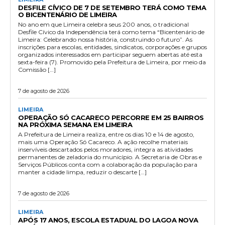
DESFILE CÍVICO DE 7 DE SETEMBRO TERÁ COMO TEMA
O BICENTENÁRIO DE LIMEIRA
No ano em que Limeira celebra seus 200 anos, o tradicional
Desfile Cívico da Independência terá como tema “Bicentenário de
Limeira: Celebrando nossa história, construindo o futuro”. As
inscrições para escolas, entidades, sindicatos, corporações e grupos
organizados interessados em participar seguem abertas até esta
sexta-feira (7). Promovido pela Prefeitura de Limeira, por meio da
Comissão […]
7 de agosto de 2026
LIMEIRA
OPERAÇÃO SÓ CACARECO PERCORRE EM 25 BAIRROS
NA PRÓXIMA SEMANA EM LIMEIRA
A Prefeitura de Limeira realiza, entre os dias 10 e 14 de agosto,
mais uma Operação Só Cacareco. A ação recolhe materiais
inservíveis descartados pelos moradores, integra as atividades
permanentes de zeladoria do município. A Secretaria de Obras e
Serviços Públicos conta com a colaboração da população para
manter a cidade limpa, reduzir o descarte […]
7 de agosto de 2026
LIMEIRA
APÓS 17 ANOS, ESCOLA ESTADUAL DO LAGOA NOVA