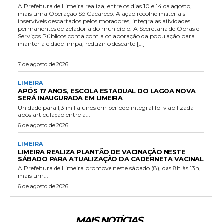
A Prefeitura de Limeira realiza, entre os dias 10 e 14 de agosto,
mais uma Operação Só Cacareco. A ação recolhe materiais
inservíveis descartados pelos moradores, integra as atividades
permanentes de zeladoria do município. A Secretaria de Obras e
Serviços Públicos conta com a colaboração da população para
manter a cidade limpa, reduzir o descarte […]
7 de agosto de 2026
LIMEIRA
APÓS 17 ANOS, ESCOLA ESTADUAL DO LAGOA NOVA
SERÁ INAUGURADA EM LIMEIRA
Unidade para 1,3 mil alunos em período integral foi viabilizada
após articulação entre a...
6 de agosto de 2026
LIMEIRA
LIMEIRA REALIZA PLANTÃO DE VACINAÇÃO NESTE
SÁBADO PARA ATUALIZAÇÃO DA CADERNETA VACINAL
A Prefeitura de Limeira promove neste sábado (8), das 8h às 13h,
mais um...
6 de agosto de 2026
MAIS NOTÍCIAS