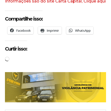
Informações são do site Carta Capital, Clique aqui
Compartilhe isso:
Facebook
Imprimir
WhatsApp
Curtir isso:
C
a
r
r
e
g
a
n
d