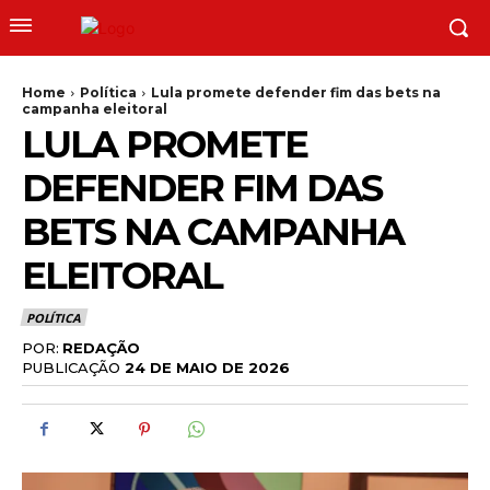
Home
Política
Lula promete defender fim das bets na
campanha eleitoral
LULA PROMETE
DEFENDER FIM DAS
BETS NA CAMPANHA
ELEITORAL
POLÍTICA
POR:
REDAÇÃO
PUBLICAÇÃO
24 DE MAIO DE 2026