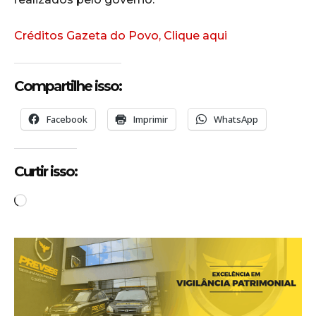
Créditos Gazeta do Povo, Clique aqui
Compartilhe isso:
Facebook
Imprimir
WhatsApp
Curtir isso:
C
a
r
r
e
g
a